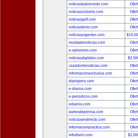
noticiasbaloncesto.com
Ofer
noticiasciclismo.com
Ofer
noticiasgolf.com
Ofer
noticiastenis.com
Ofer
noticiasurgentes.com
$10,0
revistadenoticias.com
Ofer
e-opiniones.com
Ofer
noticiasdigitales.com
$2,50
cazadordenoticias.com
Ofer
informacionexclusiva.com
Ofer
diarioperu.com
Ofer
e-diarios.com
Ofer
e-periodicos.com
Ofer
ediarios.com
Ofer
partesdeprensa.com
Ofer
noticiasendirecto.com
Ofer
informacionpractica.com
Ofer
infodiario.com
$2,00