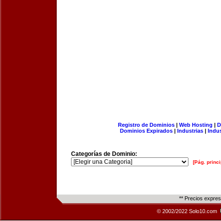
Registro de Dominios
|
Web Hosting
|
D
Dominios Expirados
|
Industrias
|
Indu
Categorías de Dominio:
[Pág. princi
** Precios expre
© 2002/2022 Solo10.com