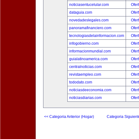
noticiasentucelular.com
Ofer
dataguia.com
Ofer
novedadeslegales.com
Ofer
panoramafinanciero.com
Ofer
tecnologiasdelainformacion.com
Ofer
infogobierno.com
Ofer
informacionmundial.com
Ofer
guialatinoamerica.com
Ofer
centralnoticias.com
Ofer
revistaempleo.com
Ofer
tododato.com
Ofer
noticiasdeeconomia.com
Ofer
noticiasdiarias.com
Ofer
<< Categoria Anterior (Hogar)
Categoria Siguient