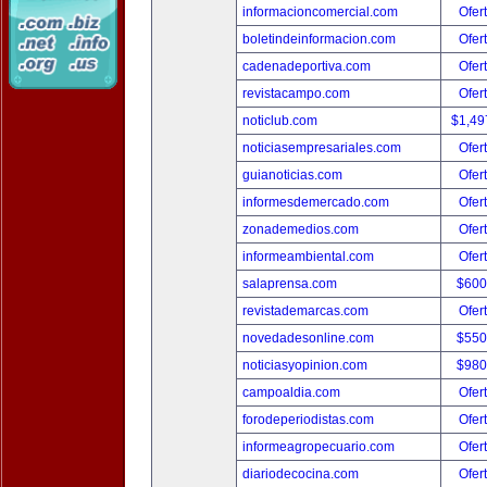
informacioncomercial.com
Ofer
boletindeinformacion.com
Ofer
cadenadeportiva.com
Ofer
revistacampo.com
Ofer
noticlub.com
$1,49
noticiasempresariales.com
Ofer
guianoticias.com
Ofer
informesdemercado.com
Ofer
zonademedios.com
Ofer
informeambiental.com
Ofer
salaprensa.com
$600
revistademarcas.com
Ofer
novedadesonline.com
$550
noticiasyopinion.com
$980
campoaldia.com
Ofer
forodeperiodistas.com
Ofer
informeagropecuario.com
Ofer
diariodecocina.com
Ofer