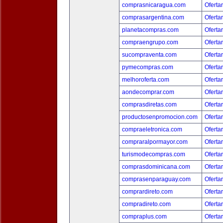
comprasnicaragua.com
Oferta
comprasargentina.com
Oferta
planetacompras.com
Oferta
compraengrupo.com
Oferta
sucompraventa.com
Oferta
pymecompras.com
Oferta
melhoroferta.com
Oferta
aondecomprar.com
Oferta
comprasdiretas.com
Oferta
productosenpromocion.com
Oferta
compraeletronica.com
Oferta
compraralpormayor.com
Oferta
turismodecompras.com
Oferta
comprasdominicana.com
Oferta
comprasenparaguay.com
Oferta
comprardireto.com
Oferta
compradireto.com
Oferta
compraplus.com
Oferta