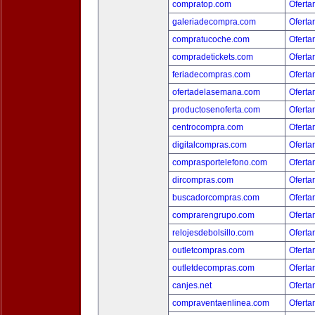
compratop.com
Oferta
galeriadecompra.com
Oferta
compratucoche.com
Oferta
compradetickets.com
Oferta
feriadecompras.com
Oferta
ofertadelasemana.com
Oferta
productosenoferta.com
Oferta
centrocompra.com
Oferta
digitalcompras.com
Oferta
comprasportelefono.com
Oferta
dircompras.com
Oferta
buscadorcompras.com
Oferta
comprarengrupo.com
Oferta
relojesdebolsillo.com
Oferta
outletcompras.com
Oferta
outletdecompras.com
Oferta
canjes.net
Oferta
compraventaenlinea.com
Oferta