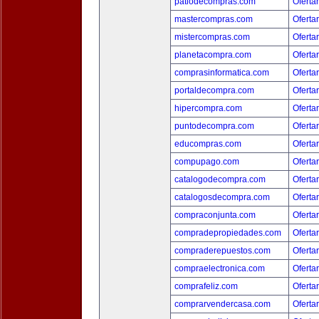
patiodecompras.com
Oferta
mastercompras.com
Oferta
mistercompras.com
Oferta
planetacompra.com
Oferta
comprasinformatica.com
Oferta
portaldecompra.com
Oferta
hipercompra.com
Oferta
puntodecompra.com
Oferta
educompras.com
Oferta
compupago.com
Oferta
catalogodecompra.com
Oferta
catalogosdecompra.com
Oferta
compraconjunta.com
Oferta
compradepropiedades.com
Oferta
compraderepuestos.com
Oferta
compraelectronica.com
Oferta
comprafeliz.com
Oferta
comprarvendercasa.com
Oferta