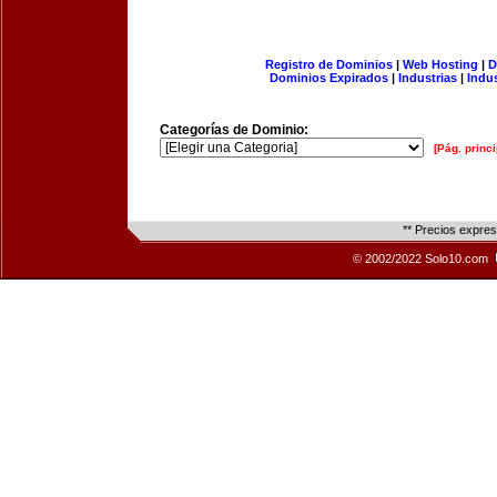
Registro de Dominios
|
Web Hosting
|
D
Dominios Expirados
|
Industrias
|
Indu
Categorías de Dominio:
[Pág. princi
** Precios expre
© 2002/2022 Solo10.com