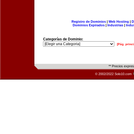
Registro de Dominios
|
Web Hosting
|
D
Dominios Expirados
|
Industrias
|
Indu
Categorías de Dominio:
[Pág. princi
** Precios expre
© 2002/2022 Solo10.com