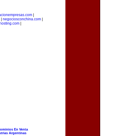
tacionempresas.com
|
|
negociosconchina.com
|
hosting.com
|
ominios En Venta
strias Argentinas