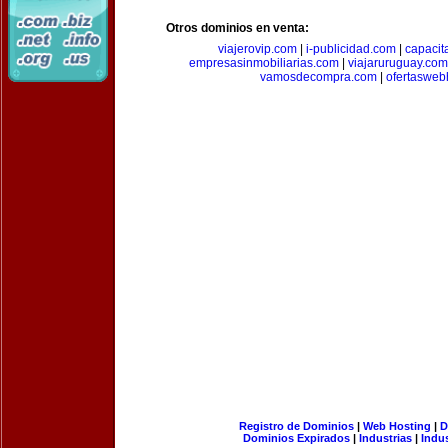
Otros dominios en venta:
viajerovip.com
|
i-publicidad.com
|
capaci
empresasinmobiliarias.com
|
viajaruruguay.com
vamosdecompra.com
|
ofertasweb
Registro de Dominios
|
Web Hosting
|
D
Dominios Expirados
|
Industrias
|
Indu