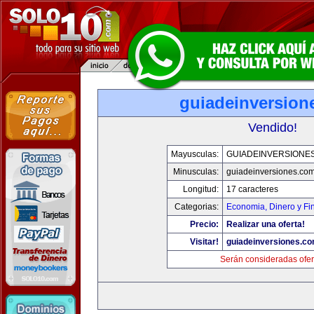
guiadeinversion
Vendido!
Mayusculas:
GUIADEINVERSIONE
Minusculas:
guiadeinversiones.co
Longitud:
17 caracteres
Categorias:
Economia, Dinero y Fi
Precio:
Realizar una oferta!
Visitar!
guiadeinversiones.c
Serán consideradas ofer