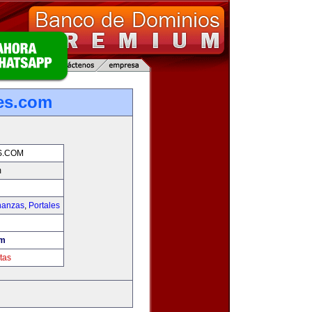
es.com
S.COM
m
nanzas
,
Portales
om
tas