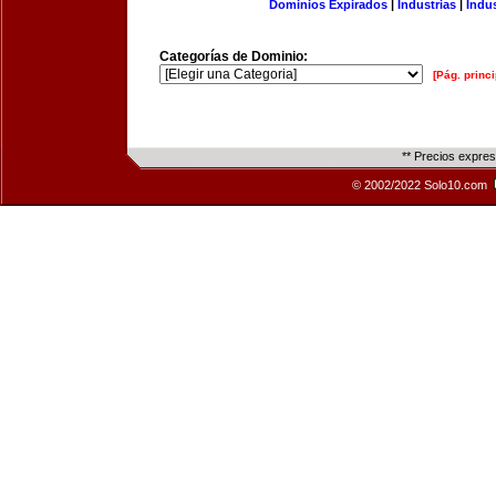
Dominios Expirados
|
Industrias
|
Indu
Categorías de Dominio:
[Pág. princi
** Precios expre
© 2002/2022 Solo10.com