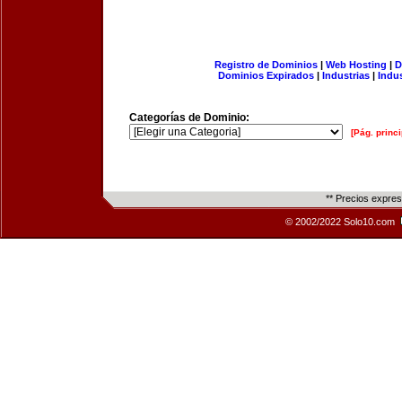
Registro de Dominios
|
Web Hosting
|
D
Dominios Expirados
|
Industrias
|
Indu
Categorías de Dominio:
[Pág. princi
** Precios expre
© 2002/2022 Solo10.com