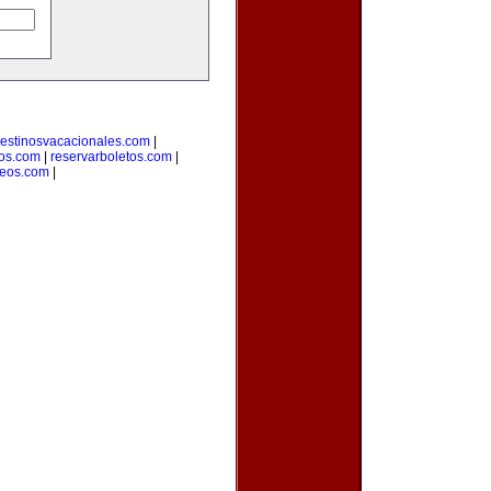
estinosvacacionales.com
|
ros.com
|
reservarboletos.com
|
leos.com
|