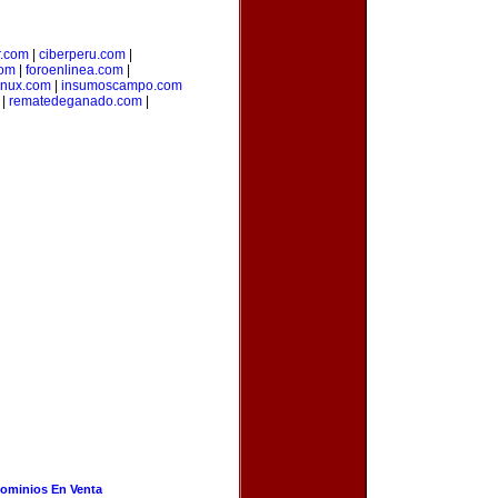
r.com
|
ciberperu.com
|
com
|
foroenlinea.com
|
inux.com
|
insumoscampo.com
|
rematedeganado.com
|
ominios En Venta