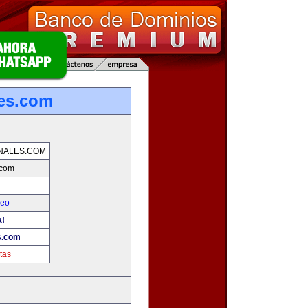
les.com
NALES.COM
.com
leo
a!
s.com
tas