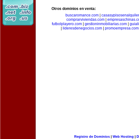
Otros dominios en venta:
buscaromance.com
|
casasypisosenalquile
comprarviviendas.com
|
empresaschinas.
futbolplayero.com
|
gestioninmobiliarias.com
|
guial
|
lideresdenegocios.com
|
promoempresa.com
Registro de Dominios
|
Web Hosting
|
D