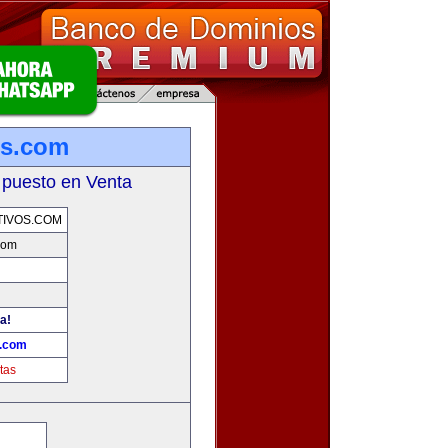
os.com
 puesto en Venta
TIVOS.COM
.com
a!
s.com
tas