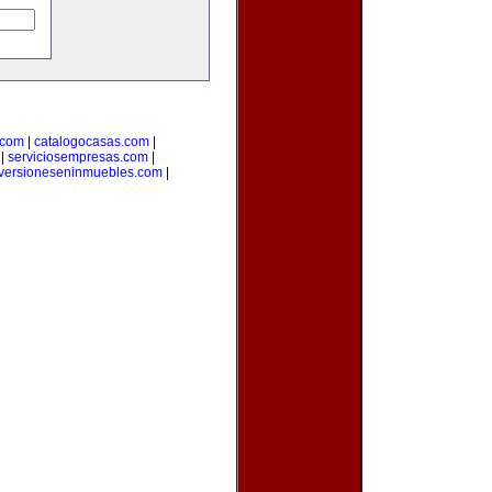
.com
|
catalogocasas.com
|
|
serviciosempresas.com
|
versioneseninmuebles.com
|