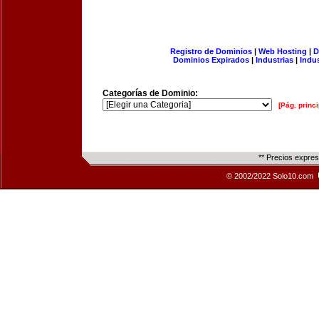
Registro de Dominios
|
Web Hosting
|
D
Dominios Expirados
|
Industrias
|
Indu
Categorías de Dominio:
[Pág. princi
** Precios expre
© 2002/2022 Solo10.com