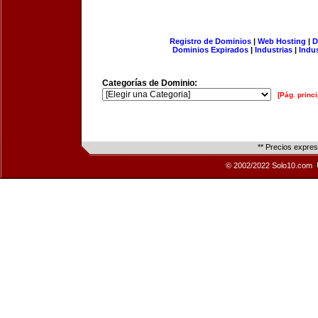
Registro de Dominios
|
Web Hosting
|
D
Dominios Expirados
|
Industrias
|
Indu
Categorías de Dominio:
[Pág. princi
** Precios expre
© 2002/2022 Solo10.com