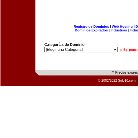
Registro de Dominios
|
Web Hosting
|
D
Dominios Expirados
|
Industrias
|
Indu
Categorías de Dominio:
[Pág. princi
** Precios expre
© 2002/2022 Solo10.com