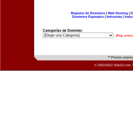
Registro de Dominios
|
Web Hosting
|
D
Dominios Expirados
|
Industrias
|
Indu
Categorías de Dominio:
[Pág. princi
** Precios expre
© 2002/2022 Solo10.com