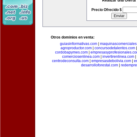
Realizar una Oferta
Precio Ofrecido $
Otros dominios en venta:
guiasinformativas.com
|
maquinascomerciales
agroproductor.com
|
concursodetalentos.com
cordobapymes.com
|
empresasyprofesionales.c
comerciosenlinea.com
|
invertirenlinea.com
|
centrodeconsulta.com
|
empresasdebolivia.com
|
e
desarrolloforestal.com
|
redempre