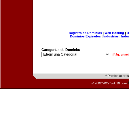
Registro de Dominios
|
Web Hosting
|
D
Dominios Expirados
|
Industrias
|
Indu
Categorías de Dominio:
[Pág. princi
** Precios expre
© 2002/2022 Solo10.com