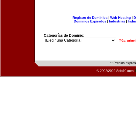
Registro de Dominios
|
Web Hosting
|
D
Dominios Expirados
|
Industrias
|
Indu
Categorías de Dominio:
[Pág. princi
** Precios expre
© 2002/2022 Solo10.com